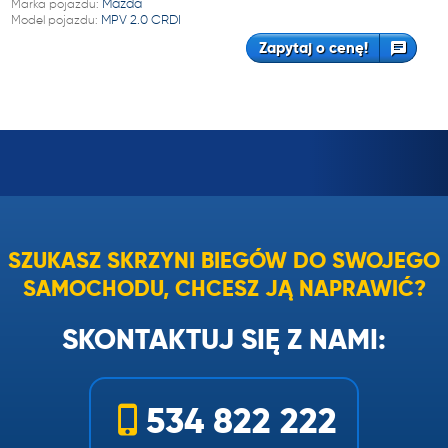
Marka pojazdu:
Mazda
Model pojazdu:
MPV 2.0 CRDI
Zapytaj o cenę!
SZUKASZ SKRZYNI BIEGÓW DO SWOJEGO
SAMOCHODU, CHCESZ JĄ NAPRAWIĆ?
SKONTAKTUJ SIĘ Z NAMI:
534 822 222