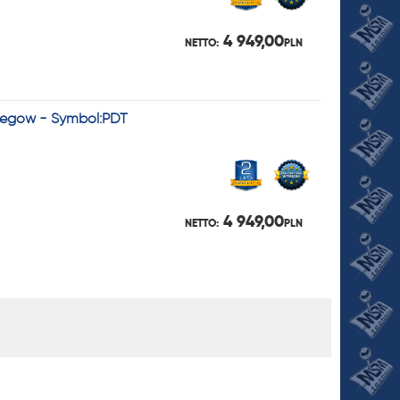
4 949,00
NETTO:
PLN
Biegów - Symbol:PDT
4 949,00
NETTO:
PLN