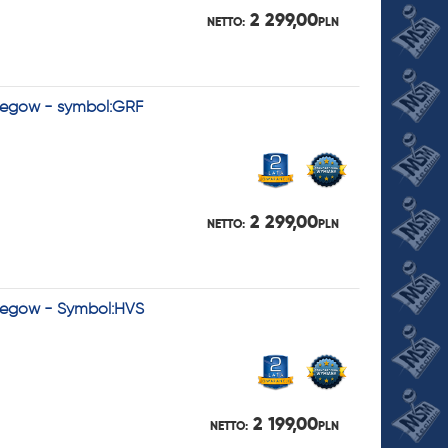
2 299,00
NETTO:
PLN
Biegów - symbol:GRF
2 299,00
NETTO:
PLN
Biegów - Symbol:HVS
2 199,00
NETTO:
PLN