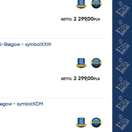
2 299,00
NETTO:
PLN
- 6-Biegów - symbol:KXW
2 299,00
NETTO:
PLN
Biegów - symbol:KDM