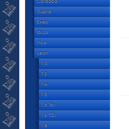
534 8
Cordoba
tel.
Cupra
Exeo
Ibiza
Inca
Leon
1.0
1.2
1.4
1.5
1.6 16v
1.6 TDI
1.8