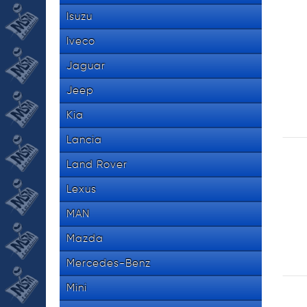
Isuzu
Iveco
Jaguar
Jeep
Kia
Lancia
Land Rover
Lexus
MAN
Mazda
Mercedes-Benz
Mini