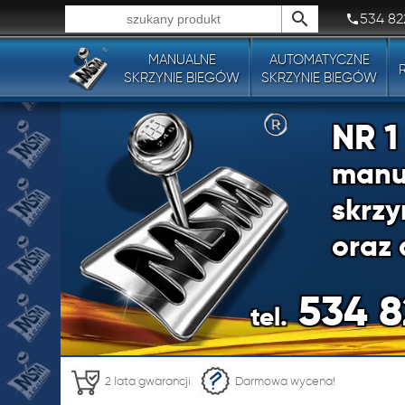
534 82
MANUALNE
AUTOMATYCZNE
Wszystkie typy produktów!
SKRZYNIE BIEGÓW
SKRZYNIE BIEGÓW
NR 
manu
skrzy
oraz 
534 8
tel.
NR 
2 lata gwarancji
Darmowa wycena!