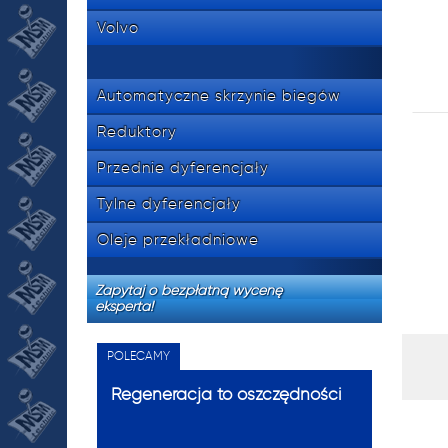
Volvo
Automatyczne skrzynie biegów
Reduktory
Przednie dyferencjały
Tylne dyferencjały
Oleje przekładniowe
Zapytaj o bezpłatną wycenę
eksperta!
POLECAMY
Regeneracja to oszczędności