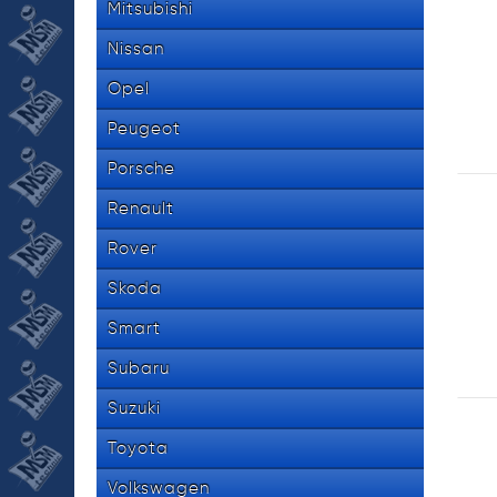
Mitsubishi
Nissan
Opel
Peugeot
Porsche
Renault
Rover
Skoda
Smart
Subaru
Suzuki
Toyota
Volkswagen