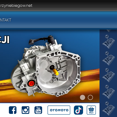
rzyniebiegow.net
NTAKT
JI
JI