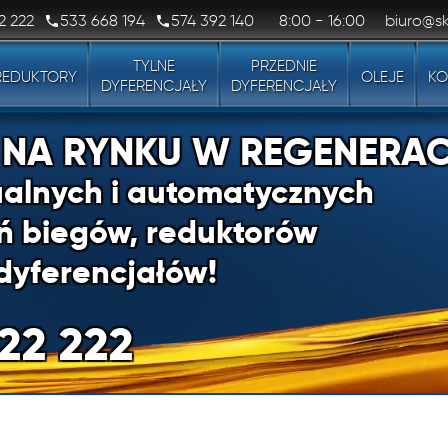
2 222
533 668 194
574 392 140
8:00 - 16:00
biuro@sk
TYLNE
PRZEDNIE
REDUKTORY
OLEJE
KO
DYFERENCJAŁY
DYFERENCJAŁY
1 NA RYNKU W REGENERAC
alnych i automatycznych
ń biegów, reduktorów
dyferencjałów!
22 222
1 NA RYNKU W REGENERAC