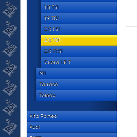
1.8 TSI
1.9 TDI
2.0 FSI
2.0 TDI
2.0 TFSI
Cupra 1.8 T
Mii
Tarraco
Toledo
Alfa Romeo
Audi