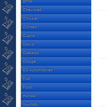
BMW
Chevrolet
Chrysler
Citroen
Cupra
Dacia
Daewoo
Dodge
DS Automobiles
Fiat
Ford
Honda
Hyundai