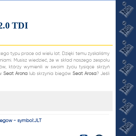
2.0 TDI
go typu prace od wielu lat. Dzięki temu zyskaliśmy
niami. Musisz wiedzieć, że w skład naszego zespołu
, którzy wymienili w swoim życiu tysiące skrzyń
ów
Seat
Arona
lub skrzynia biegów
Seat
Arosa
? Jeśli
JI
iegów - symbol:JLT