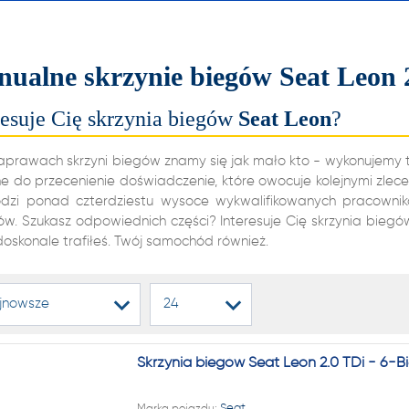
alnych i automatycznych
ń biegów, reduktorów
ualne skrzynie biegów Seat Leon 
dyferencjałów!
resuje Cię skrzynia biegów
Seat
Leon
?
22 222
aprawach skrzyni biegów znamy się jak mało kto - wykonujemy te
ne do przecenienie doświadczenie, które owocuje kolejnymi zlece
dzi ponad czterdziestu wysoce wykwalifikowanych pracowników
ów. Szukasz odpowiednich części? Interesuje Cię skrzynia bieg
1 NA RYNKU W REGENERAC
doskonale trafiłeś. Twój samochód również.
alnych i automatycznych
jnowsze
24
ń biegów, reduktorów
dyferencjałów!
Skrzynia biegów Seat Leon 2.0 TDi - 6-B
Marka pojazdu:
Seat