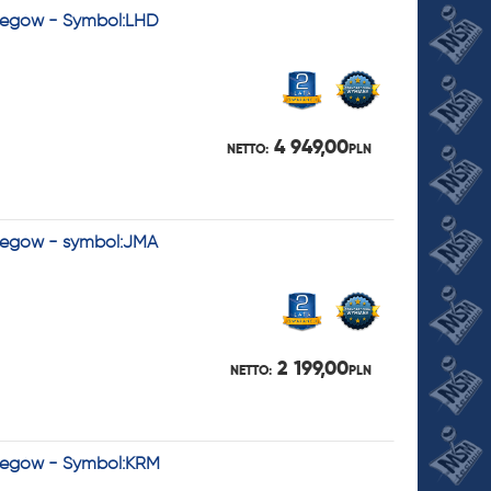
Biegów - Symbol:LHD
4 949,00
NETTO:
PLN
Biegów - symbol:JMA
2 199,00
NETTO:
PLN
Biegów - Symbol:KRM