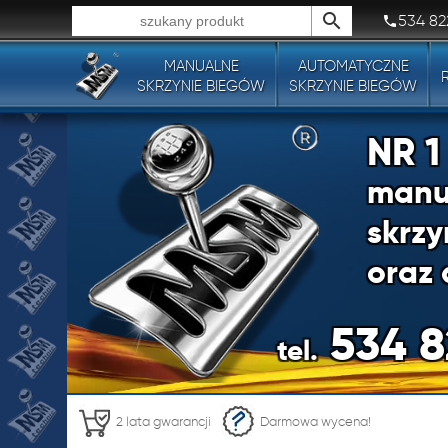
534 82
MANUALNE
AUTOMATYCZNE
Wszystkie typy produktów!
SKRZYNIE BIEGÓW
SKRZYNIE BIEGÓW
NR 
manu
skrzy
oraz 
534 8
tel.
NR 
2 lata gwarancji
Darmowa wycena!