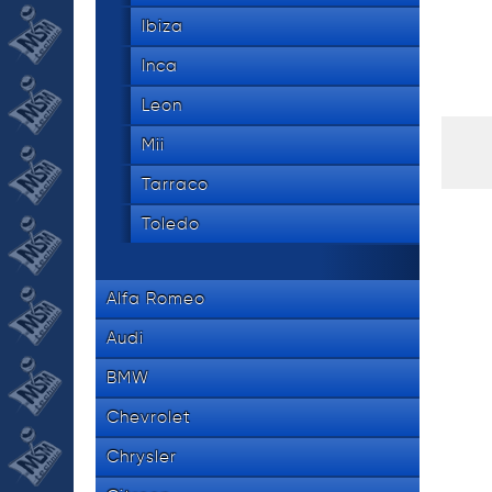
Ibiza
Inca
Leon
Mii
Tarraco
Toledo
Alfa Romeo
Audi
BMW
Chevrolet
Chrysler