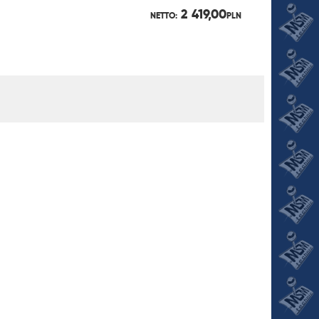
2 419,00
NETTO:
PLN