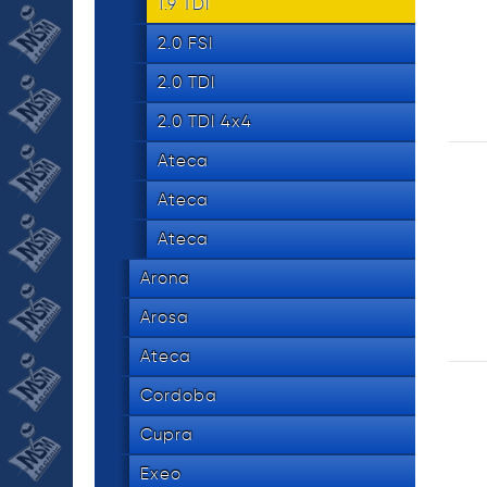
534 8
1.9 TDI
tel.
2.0 FSI
2.0 TDI
2.0 TDI 4x4
Ateca
Ateca
Ateca
Arona
Arosa
Ateca
Cordoba
Cupra
Exeo