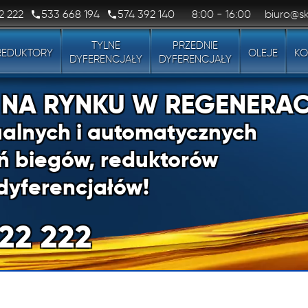
2 222
533 668 194
574 392 140
8:00 - 16:00
biuro@sk
TYLNE
PRZEDNIE
REDUKTORY
OLEJE
KO
DYFERENCJAŁY
DYFERENCJAŁY
1 NA RYNKU W REGENERAC
alnych i automatycznych
ń biegów, reduktorów
dyferencjałów!
22 222
1 NA RYNKU W REGENERAC