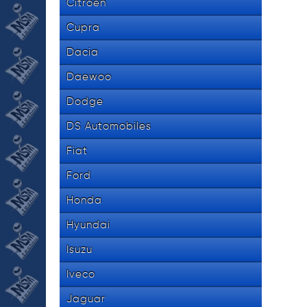
Citroen
Cupra
Dacia
Daewoo
Dodge
DS Automobiles
Fiat
Ford
Honda
Hyundai
Isuzu
Iveco
Jaguar