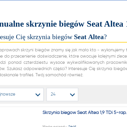
alnych i automatycznych
ń biegów, reduktorów
ualne skrzynie biegów Seat Altea 
dyferencjałów!
resuje Cię skrzynia biegów
Seat
Altea
?
22 222
aprawach skrzyni biegów znamy się jak mało kto - wykonujemy te
ne do przecenienie doświadczenie, które owocuje kolejnymi zlece
dzi ponad czterdziestu wysoce wykwalifikowanych pracowników
ów. Szukasz odpowiednich części? Interesuje Cię skrzynia bieg
1 NA RYNKU W REGENERAC
doskonale trafiłeś. Twój samochód również.
alnych i automatycznych
jnowsze
24
ń biegów, reduktorów
dyferencjałów!
Skrzynia biegów Seat Altea 1,9 TDi 5-rap
Marka pojazdu:
Seat