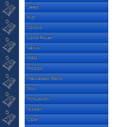
Jeep
Kia
Lancia
Land Rover
Lexus
MAN
Mazda
Mercedes-Benz
Mini
Mitsubishi
Nissan
Opel