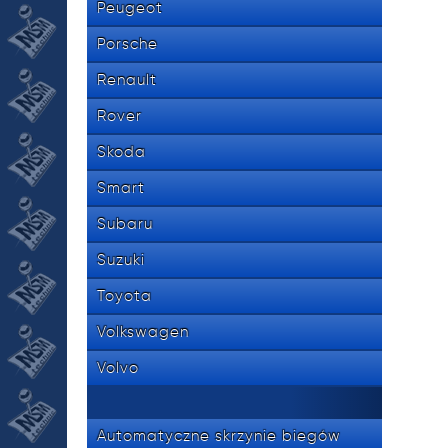
Peugeot
Porsche
Renault
Rover
Skoda
Smart
Subaru
Suzuki
Toyota
Volkswagen
Volvo
Automatyczne skrzynie biegów