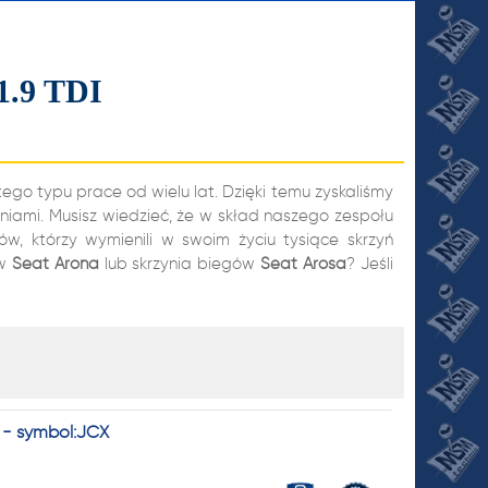
1.9 TDI
go typu prace od wielu lat. Dzięki temu zyskaliśmy
niami. Musisz wiedzieć, że w skład naszego zespołu
, którzy wymienili w swoim życiu tysiące skrzyń
ów
Seat
Arona
lub skrzynia biegów
Seat
Arosa
? Jeśli
JI
. - symbol:JCX