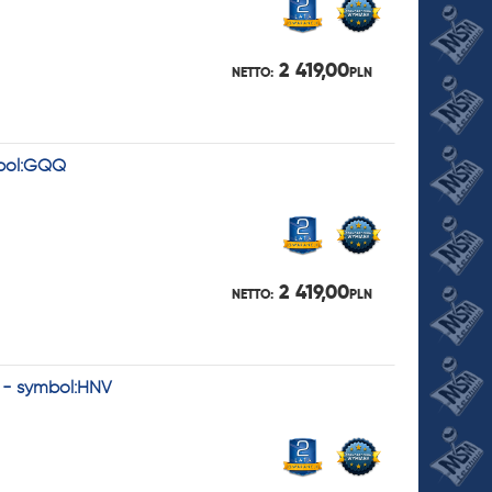
2 419,00
NETTO:
PLN
mbol:GQQ
2 419,00
NETTO:
PLN
. - symbol:HNV