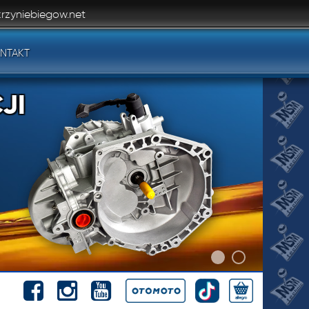
rzyniebiegow.net
NTAKT
JI
JI