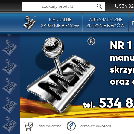
534 82
MANUALNE
AUTOMATYCZNE
Wszystkie typy produktów!
SKRZYNIE BIEGÓW
SKRZYNIE BIEGÓW
NR 
manu
skrzy
oraz 
534 8
tel.
NR 
2 lata gwarancji
Darmowa wycena!