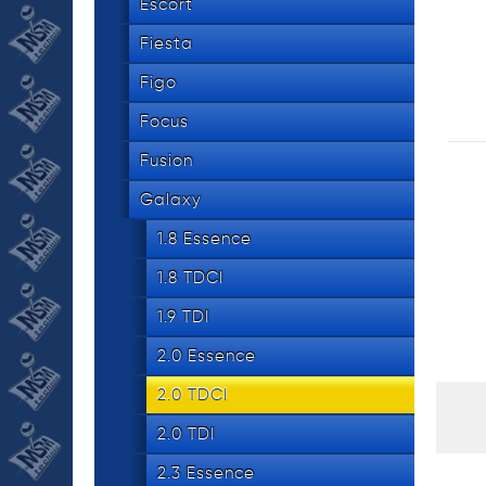
534 8
Escort
tel.
Fiesta
Figo
Focus
Fusion
Galaxy
1.8 Essence
1.8 TDCI
1.9 TDI
2.0 Essence
2.0 TDCI
2.0 TDI
2.3 Essence