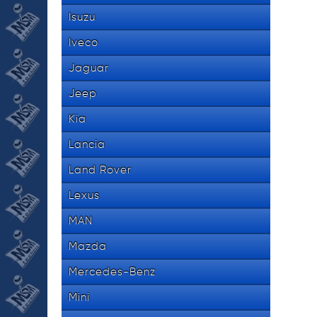
Isuzu
Iveco
Jaguar
Jeep
Kia
Lancia
Land Rover
Lexus
MAN
Mazda
Mercedes-Benz
Mini