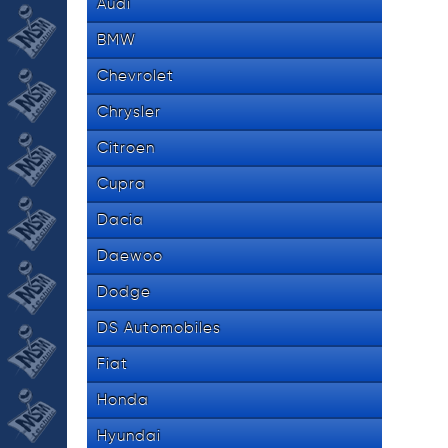
Audi
BMW
Chevrolet
Chrysler
Citroen
Cupra
Dacia
Daewoo
Dodge
DS Automobiles
Fiat
Honda
Hyundai