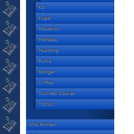
Ka
Kuga
Maverick
Mondeo
Mustang
Puma
Ranger
S-Max
Tourneo Courier
Transit
Alfa Romeo