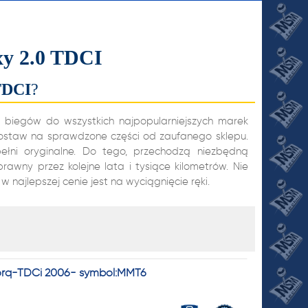
xy 2.0 TDCI
TDCI
?
e biegów do wszystkich najpopularniejszych marek
postaw na sprawdzone części od zaufanego sklepu.
łni oryginalne. Do tego, przechodzą niezbędną
awny przez kolejne lata i tysiące kilometrów. Nie
JI
w najlepszej cenie jest na wyciągnięcie ręki.
torq-TDCi 2006- symbol:MMT6