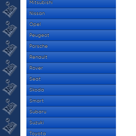
Mitsubishi
Nissan
Opel
Peugeot
Porsche
Renault
Rover
Seat
Skoda
Smart
Subaru
Suzuki
Toyota