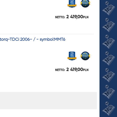
2 419,00
NETTO:
PLN
ratorq-TDCi 2006- / - symbol:MMT6
2 419,00
NETTO:
PLN