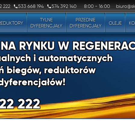
2 222
533 668 194
574 392 140
8:00 - 16:00
biuro@sk
TYLNE
PRZEDNIE
REDUKTORY
OLEJE
KO
DYFERENCJAŁY
DYFERENCJAŁY
1 NA RYNKU W REGENERAC
alnych i automatycznych
ń biegów, reduktorów
dyferencjałów!
22 222
1 NA RYNKU W REGENERAC