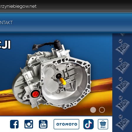
rzyniebiegow.net
NTAKT
JI
JI