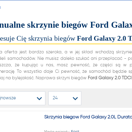
alnych i automatycznych
I
ń biegów, reduktorów
ualne skrzynie biegów Ford Gala
dyferencjałów!
resuje Cię skrzynia biegów
Ford
Galaxy
2.0 
22 222
a oferta jest bardzo szeroka, a w jej skład wchodzą skrzyni
deli samochodów. Nie musisz daleko szukać ani przepłacać - 
szcza, że kupując u nas, masz pewność, że części są w pe
nerację. To wszystko daje Ci pewność, że samochód będzie spr
1 NA RYNKU W REGENERAC
iaj na bylejakość. Naprawa skrzyni biegów
Ford
Galaxy
2.0 TDCI
alnych i automatycznych
jnowsze
24
ń biegów, reduktorów
dyferencjałów!
Skrzynia biegów Ford Galaxy 2.0L Dura
Marka pojazdu:
Ford