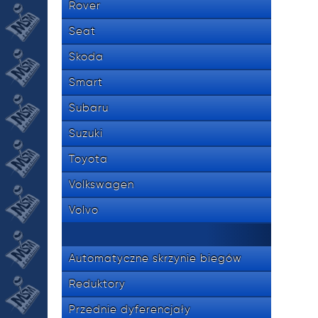
Rover
Seat
Skoda
Smart
Subaru
Suzuki
Toyota
Volkswagen
Volvo
Automatyczne skrzynie biegów
Reduktory
Przednie dyferencjały