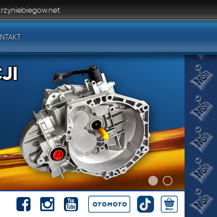
rzyniebiegow.net
NTAKT
JI
JI