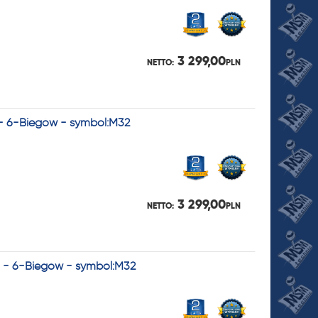
3 299,00
NETTO:
PLN
 - 6-Biegów - symbol:M32
3 299,00
NETTO:
PLN
o - 6-Biegów - symbol:M32