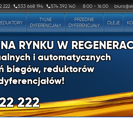
2 222
533 668 194
574 392 140
8:00 - 16:00
biuro@sk
TYLNE
PRZEDNIE
REDUKTORY
OLEJE
KO
DYFERENCJAŁY
DYFERENCJAŁY
1 NA RYNKU W REGENERAC
alnych i automatycznych
ń biegów, reduktorów
dyferencjałów!
22 222
1 NA RYNKU W REGENERAC