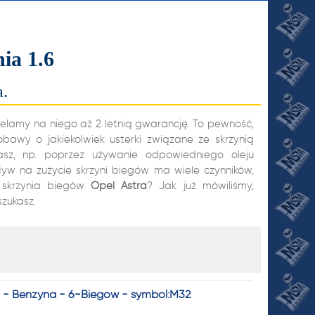
ia 1.6
a.
elamy na niego aż 2 letnią gwarancję. To pewność,
awy o jakiekolwiek usterki związane ze skrzynią
sz, np. poprzez używanie odpowiedniego oleju
pływ na zużycie skrzyni biegów ma wiele czynników,
JI
skrzynia biegów
Opel
Astra
? Jak już mówiliśmy,
szukasz.
o - Benzyna - 6-Biegów - symbol:M32