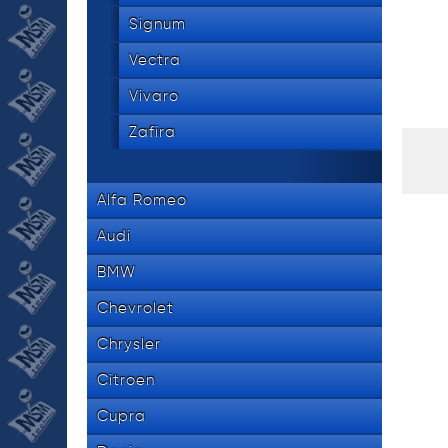
Signum
Vectra
Vivaro
Zafira
Alfa Romeo
Audi
BMW
Chevrolet
Chrysler
Citroen
Cupra