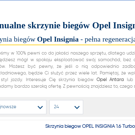
alnych i automatycznych
ń biegów, reduktorów
ualne skrzynie biegów Opel Insign
dyferencjałów!
ynia biegów
Opel
Insignia
- pełna regeneracj
22 222
eśmy w 100% pewni co do jakości naszego sprzętu, dlatego udzi
ędziesz mógł w spokoju eksploatować swój samochód, bez ob
ów. Możesz być pewny, że jeśli o nią odpowiednio zadba
kładniowego, będzie Ci służyć przez wiele lat. Pamiętaj, że w
1 NA RYNKU W REGENERAC
. styl jazdy. Interesuje Cię skrzynia biegów
Opel
Antara
lub 
adamy bardzo szeroką ofertę. Z pewnością znajdziesz to, czego 
alnych i automatycznych
ń biegów, reduktorów
jnowsze
24
dyferencjałów!
Skrzynia biegów OPEL INSIGNIA 1.6 Turb