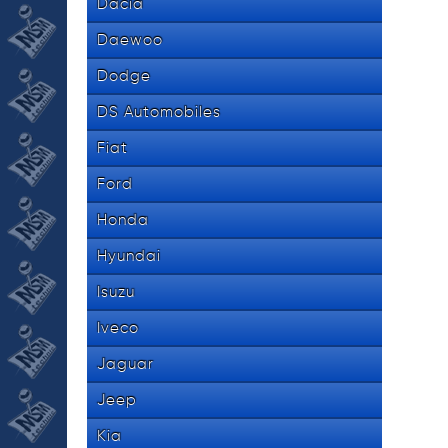
Dacia
Daewoo
Dodge
DS Automobiles
Fiat
Ford
Honda
Hyundai
Isuzu
Iveco
Jaguar
Jeep
Kia