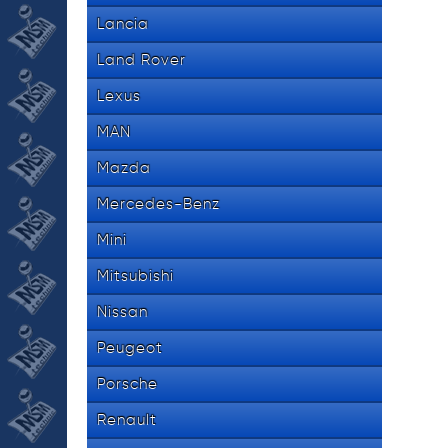
Lancia
Land Rover
Lexus
MAN
Mazda
Mercedes-Benz
Mini
Mitsubishi
Nissan
Peugeot
Porsche
Renault