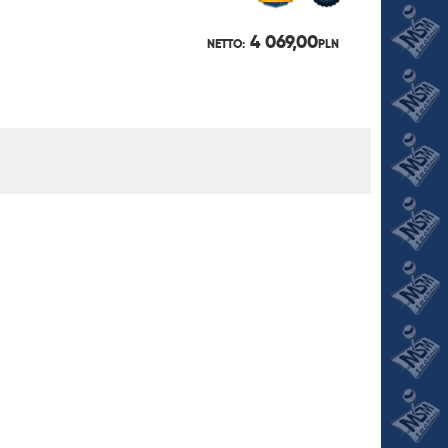
4 069,00
NETTO:
PLN