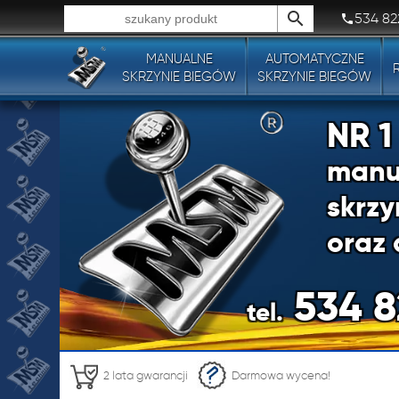
534 82
MANUALNE
AUTOMATYCZNE
Wszystkie typy produktów!
SKRZYNIE BIEGÓW
SKRZYNIE BIEGÓW
NR 
manu
skrzy
oraz 
534 8
tel.
NR 
2 lata gwarancji
Darmowa wycena!