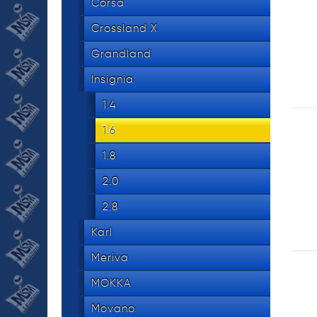
534 8
Corsa
tel.
Crossland X
Grandland
Insignia
1.4
1.6
1.8
2.0
2.8
Karl
Meriva
MOKKA
Movano