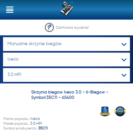
Darmowa wycena!
Manualne skrzynie biegów
Iveco
3.0 HPI
Skrzynia biegów Iveco 3.0 - 6-Biegów -
Symbol:35C11 - 6S400
Marka pojazdu:
Iveco
Model pojazdu:
3.0 HPI
Symbol producenta:
35C11