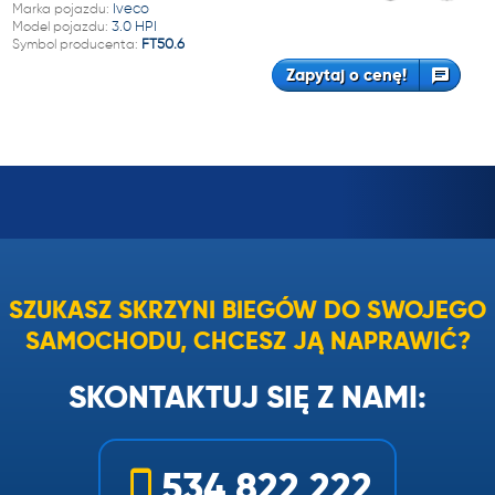
Marka pojazdu:
Iveco
Model pojazdu:
3.0 HPI
Symbol producenta:
FT50.6
Zapytaj o cenę!
SZUKASZ SKRZYNI BIEGÓW DO SWOJEGO
SAMOCHODU, CHCESZ JĄ NAPRAWIĆ?
SKONTAKTUJ SIĘ Z NAMI:
534 822 222