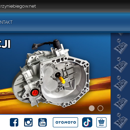
rzyniebiegow.net
NTAKT
JI
JI