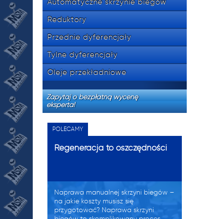
Automatyczne skrzynie biegów
Reduktory
Przednie dyferencjały
Tylne dyferencjały
Oleje przekładniowe
Zapytaj o bezpłatną wycenę
eksperta!
POLECAMY
Regeneracja to oszczędności
Naprawa manualnej skrzyni biegów –
na jakie koszty musisz się
przygotować? Naprawa skrzyni
biegów to skomplikowany proces