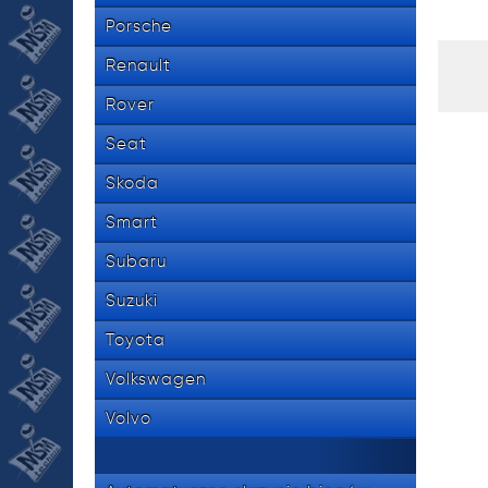
Porsche
Renault
Rover
Seat
Skoda
Smart
Subaru
Suzuki
Toyota
Volkswagen
Volvo