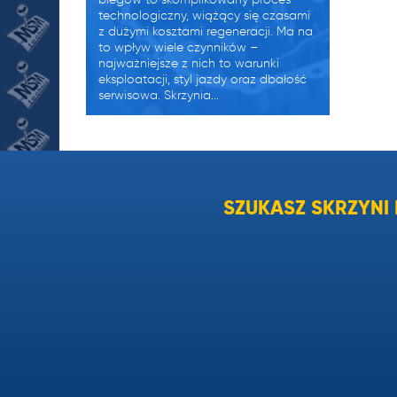
technologiczny, wiążący się czasami
z dużymi kosztami regeneracji. Ma na
to wpływ wiele czynników –
najważniejsze z nich to warunki
eksploatacji, styl jazdy oraz dbałość
serwisowa. Skrzynia...
Zużyty olej w skrzyni biegów
objawy.
SZUKASZ SKRZYN
Zużyty olej w skrzyni biegów objawy
OBJAWY ŚWIADCZĄCE
O NIESPRAWNOŚCI – MANUALNE
SKRZYNIE BIEGÓW Aby jazda
samochodem sprawiała przyjemność,
a auto nie sprawiało przykrych
niespodzianek kierowca powinien
być wyczulony na objawy
świadczące o złym funkcjonowaniu
skrzyni biegów . Bagatelizowanie
spodanych niżej...