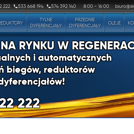
2 222
533 668 194
574 392 140
8:00 - 16:00
biuro@sk
TYLNE
PRZEDNIE
REDUKTORY
OLEJE
KO
DYFERENCJAŁY
DYFERENCJAŁY
1 NA RYNKU W REGENERAC
alnych i automatycznych
ń biegów, reduktorów
dyferencjałów!
22 222
1 NA RYNKU W REGENERAC