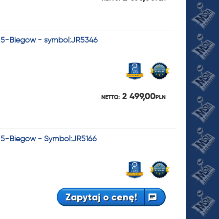
- 5-Biegów - symbol:JR5346
2 499,00
NETTO:
PLN
- 5-Biegów - Symbol:JR5166
Zapytaj o cenę!