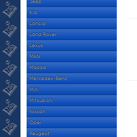
Jeep
Kia
Lancia
Land Rover
Lexus
MAN
Mazda
Mercedes-Benz
Mini
Mitsubishi
Nissan
Opel
Peugeot