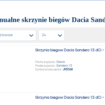
alnych i automatycznych
ń biegów, reduktorów
ualne skrzynie biegów Dacia Sand
dyferencjałów!
jnowsze
24
22 222
Skrzynia biegów Dacia Sandero 1.5 dCi 
1 NA RYNKU W REGENERAC
Marka pojazdu:
Dacia
Model pojazdu:
Sandero 1.5
alnych i automatycznych
Symbol producenta:
JR5368
ń biegów, reduktorów
dyferencjałów!
Skrzynia biegów Dacia Sandero 1.5 dCi 