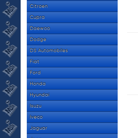
Citroen
Cupra
Daewoo
Dodge
DS Automobiles
Fiat
Ford
Honda
Hyundai
Isuzu
Iveco
Jaguar