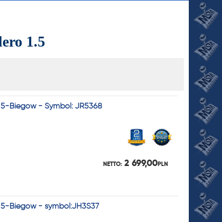
ero 1.5
- 5-Biegów - Symbol: JR5368
JI
2 699,00
NETTO:
PLN
- 5-Biegów - symbol:JH3S37