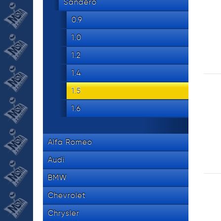
534 8
Sandero
tel.
0.9
1.0
1.2
1.4
1.5
1.6
Alfa Romeo
Audi
BMW
Chevrolet
Chrysler