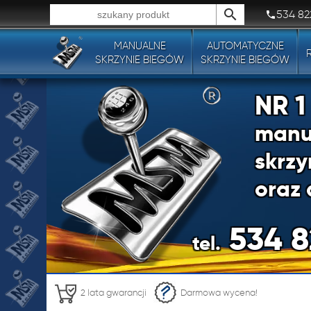
534 82
MANUALNE
AUTOMATYCZNE
Wszystkie typy produktów!
SKRZYNIE BIEGÓW
SKRZYNIE BIEGÓW
NR 
manu
skrzy
oraz 
534 8
tel.
NR 
2 lata gwarancji
Darmowa wycena!