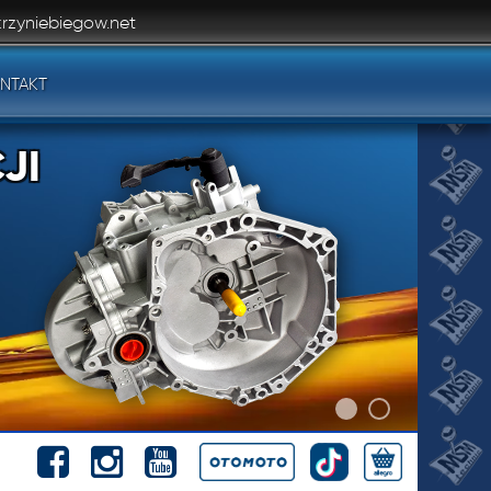
rzyniebiegow.net
NTAKT
JI
JI