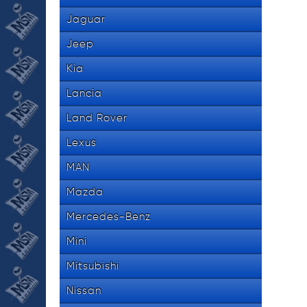
Jaguar
Jeep
Kia
Lancia
Land Rover
Lexus
MAN
Mazda
Mercedes-Benz
Mini
Mitsubishi
Nissan