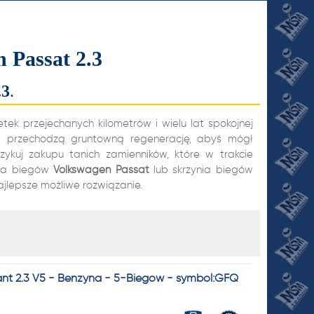
 Passat 2.3
.3
.
k przejechanych kilometrów i wielu lat spokojnej
ów przechodzą gruntowną regenerację, abyś mógł
yzykuj zakupu tanich zamienników, które w trakcie
nia biegów
Volkswagen
Passat
lub skrzynia biegów
JI
ajlepsze możliwe rozwiązanie.
ant 2.3 V5 - Benzyna - 5-Biegów - symbol:GFQ