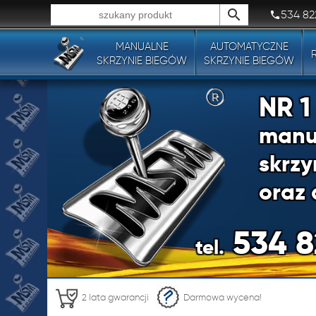
534 82
MANUALNE
AUTOMATYCZNE
Wszystkie typy produktów!
SKRZYNIE BIEGÓW
SKRZYNIE BIEGÓW
NR 
manu
skrzy
oraz 
534 8
tel.
NR 
2 lata gwarancji
Darmowa wycena!