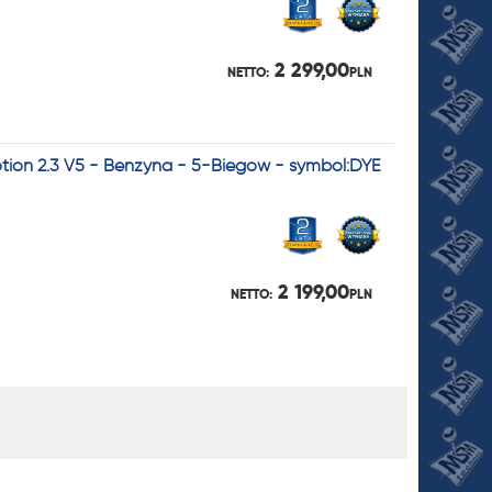
2 299,00
NETTO:
PLN
tion 2.3 V5 - Benzyna - 5-Biegów - symbol:DYE
2 199,00
NETTO:
PLN