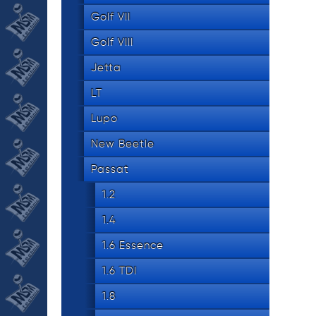
Golf VII
Golf VIII
Jetta
LT
Lupo
New Beetle
Passat
1.2
1.4
1.6 Essence
1.6 TDI
1.8