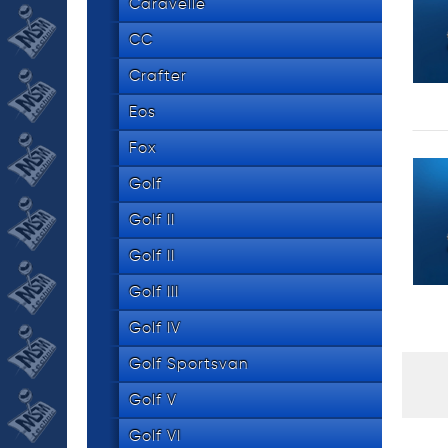
534 8
Caravelle
tel.
CC
Crafter
Eos
Fox
Golf
Golf II
Golf II
Golf III
Golf IV
Golf Sportsvan
Golf V
Golf VI