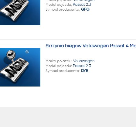
22 222
Model pojazdu:
Passat 2.3
Symbol producenta:
GFQ
Skrzynia biegów Volkswagen Passat 4 Mo
Marka pojazdu:
Volkswagen
Model pojazdu:
Passat 2.3
Symbol producenta:
DYE