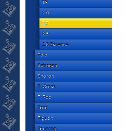
1.9
2.0
2.3
2.5
2.8 Essence
Polo
Scirocco
Sharan
T-Cross
T-Roc
Taro
Tiguan
Touareg