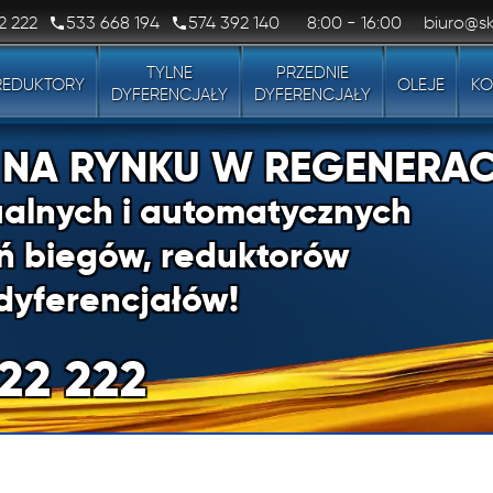
2 222
533 668 194
574 392 140
8:00 - 16:00
biuro@sk
TYLNE
PRZEDNIE
REDUKTORY
OLEJE
KO
DYFERENCJAŁY
DYFERENCJAŁY
1 NA RYNKU W REGENERAC
alnych i automatycznych
ń biegów, reduktorów
dyferencjałów!
22 222
1 NA RYNKU W REGENERAC