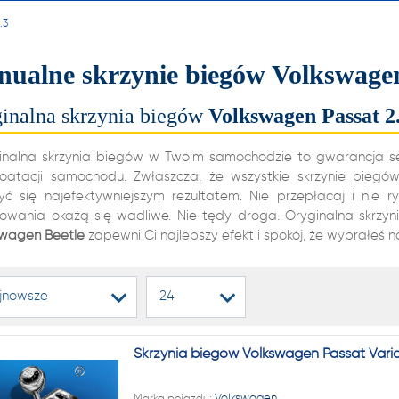
alnych i automatycznych
.3
ń biegów, reduktorów
ualne skrzynie biegów Volkswagen
dyferencjałów!
inalna skrzynia biegów
Volkswagen
Passat
2
22 222
inalna skrzynia biegów w Twoim samochodzie to gwarancja sete
loatacji samochodu. Zwłaszcza, że wszystkie skrzynie bieg
zyć się najefektywniejszym rezultatem. Nie przepłacaj i nie r
kowania okażą się wadliwe. Nie tędy droga. Oryginalna skrzy
1 NA RYNKU W REGENERAC
swagen
Beetle
zapewni Ci najlepszy efekt i spokój, że wybrałeś n
alnych i automatycznych
jnowsze
24
ń biegów, reduktorów
dyferencjałów!
Skrzynia biegów Volkswagen Passat Vari
Marka pojazdu:
Volkswagen