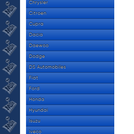
Chrysler
Citroen
Cupra
Dacia
Daewoo
Dodge
DS Automobiles
Fiat
Ford
Honda
Hyundai
Isuzu
Iveco