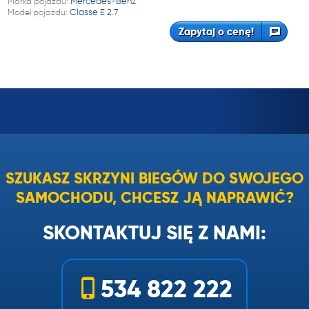
Marka pojazdu:
Mercedes-Benz
Model pojazdu:
Classe E 2.7
Zapytaj o cenę!
SZUKASZ SKRZYNI BIEGÓW DO SWOJEGO
SAMOCHODU, CHCESZ JĄ NAPRAWIĆ?
SKONTAKTUJ SIĘ Z NAMI:
534 822 222