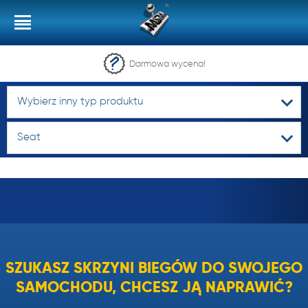
Darmowa wycena!
Wybierz inny typ produktu
Seat
SZUKASZ SKRZYNI BIEGÓW DO SWOJEGO
SAMOCHODU, CHCESZ JĄ NAPRAWIĆ?