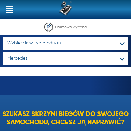
Darmowa wycena!
Wybierz inny typ produktu
Mercedes
SZUKASZ SKRZYNI BIEGÓW DO SWOJEGO
SAMOCHODU, CHCESZ JĄ NAPRAWIĆ?