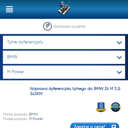
Darmowa wycena!
Tylne dyferencjały
BMW
M Power
Naprawa dyferencjału tylnego do BMW Z4 M 3.2i
343KM
Marka pojazdu:
BMW
Model pojazdu:
M Power
Zapytaj o cenę!