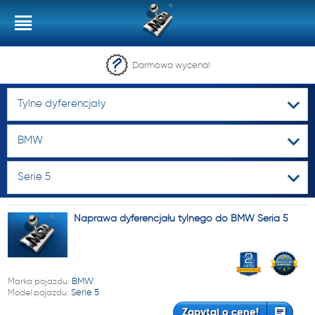
Darmowa wycena!
Tylne dyferencjały
BMW
Serie 5
Naprawa dyferencjału tylnego do BMW Seria 5
Marka pojazdu:
BMW
Model pojazdu:
Serie 5
Zapytaj o cenę!