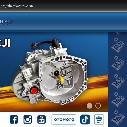
rzyniebiegow.net
NTAKT
JI
JI