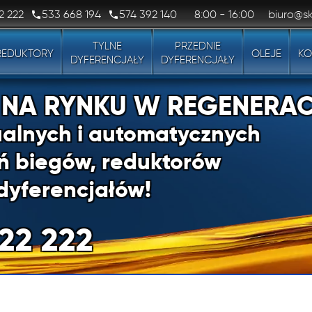
2 222
533 668 194
574 392 140
8:00 - 16:00
biuro@sk
TYLNE
PRZEDNIE
REDUKTORY
OLEJE
KO
DYFERENCJAŁY
DYFERENCJAŁY
1 NA RYNKU W REGENERAC
alnych i automatycznych
ń biegów, reduktorów
dyferencjałów!
22 222
1 NA RYNKU W REGENERAC