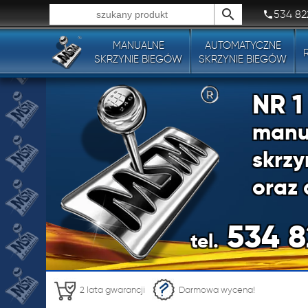
534 82
MANUALNE
AUTOMATYCZNE
Wszystkie typy produktów!
SKRZYNIE BIEGÓW
SKRZYNIE BIEGÓW
NR 
manu
skrzy
oraz 
534 8
tel.
NR 
2 lata gwarancji
Darmowa wycena!