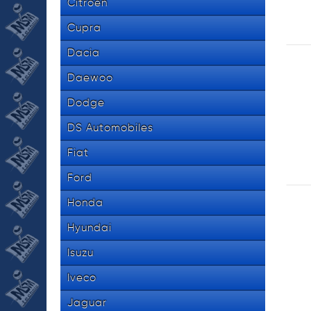
Citroen
Cupra
Dacia
Daewoo
Dodge
DS Automobiles
Fiat
Ford
Honda
Hyundai
Isuzu
Iveco
Jaguar