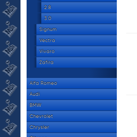
2.8
3.0
Signum
Vectra
Vivaro
Zafira
Alfa Romeo
Audi
BMW
Chevrolet
Chrysler