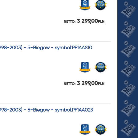
3 299,00
NETTO:
PLN
(1998-2003) - 5-Biegów - symbol:PF1AAS10
3 299,00
NETTO:
PLN
(1998-2003) - 5-Biegów - symbol:PF1AA023