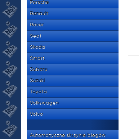
Porsche
Renault
Rover
Seat
Skoda
Smart
Subaru
Suzuki
Toyota
Volkswagen
Volvo
Automatyczne skrzynie biegów