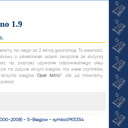
no 1.9
a.
elamy na niego aż 2 letnią gwarancję. To pewność,
awy o jakiekolwiek usterki związane ze skrzynią
sz, np. poprzez używanie odpowiedniego oleju
pływ na zużycie skrzyni biegów ma wiele czynników,
JI
skrzynia biegów
Opel
Astra
? Jak już mówiliśmy,
szukasz.
(2000-2008) - 5-Biegów - symbol:PK5354