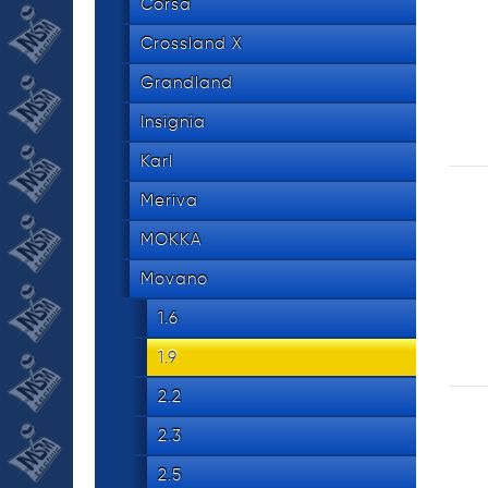
534 8
Corsa
tel.
Crossland X
Grandland
Insignia
Karl
Meriva
MOKKA
Movano
1.6
1.9
2.2
2.3
2.5