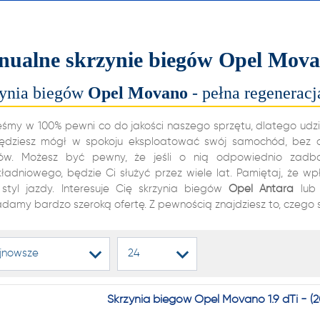
alnych i automatycznych
ń biegów, reduktorów
ualne skrzynie biegów Opel Mova
dyferencjałów!
ynia biegów
Opel
Movano
- pełna regeneracj
22 222
eśmy w 100% pewni co do jakości naszego sprzętu, dlatego udzi
ędziesz mógł w spokoju eksploatować swój samochód, bez ob
ów. Możesz być pewny, że jeśli o nią odpowiednio zadba
kładniowego, będzie Ci służyć przez wiele lat. Pamiętaj, że w
1 NA RYNKU W REGENERAC
. styl jazdy. Interesuje Cię skrzynia biegów
Opel
Antara
lub 
adamy bardzo szeroką ofertę. Z pewnością znajdziesz to, czego 
alnych i automatycznych
ń biegów, reduktorów
jnowsze
24
dyferencjałów!
Skrzynia biegów Opel Movano 1.9 dTi - 