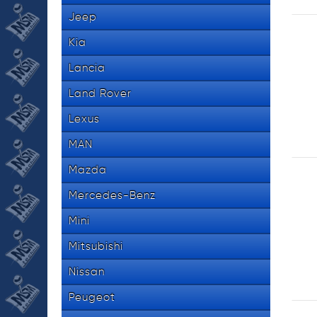
Jeep
Kia
Lancia
Land Rover
Lexus
MAN
Mazda
Mercedes-Benz
Mini
Mitsubishi
Nissan
Peugeot