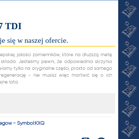
7 TDI
e się w naszej ofercie.
pskiej jakości zamienników, które na dłuższą metę
ę składa. Jesteśmy pewni, że odpowiednia skrzynia
stawiamy tylko na oryginalne części, prosto od samego
regenerację - nie musisz więc martwić się o ich
JI
jne lata.
Biegów - Symbol:KXQ