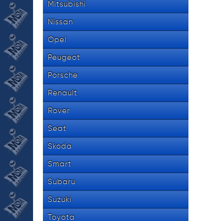
Mitsubishi
Nissan
Opel
Peugeot
Porsche
Renault
Rover
Seat
Skoda
Smart
Subaru
Suzuki
Toyota