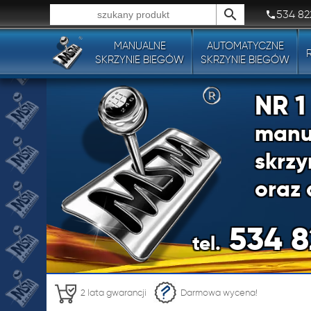
534 82
MANUALNE
AUTOMATYCZNE
Wszystkie typy produktów!
SKRZYNIE BIEGÓW
SKRZYNIE BIEGÓW
NR 
manu
skrzy
oraz 
534 8
tel.
NR 
2 lata gwarancji
Darmowa wycena!