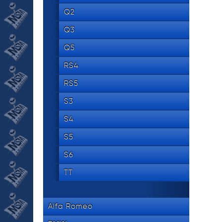
Q2
Q3
Q5
RS4
RS5
S3
S4
S5
S6
TT
Alfa Romeo