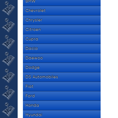
BMW
Chevrolet
Chrysler
Citroen
Cupra
Dacia
Daewoo
Dodge
DS Automobiles
Fiat
Ford
Honda
Hyundai