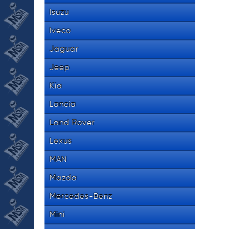
Isuzu
Iveco
Jaguar
Jeep
Kia
Lancia
Land Rover
Lexus
MAN
Mazda
Mercedes-Benz
Mini