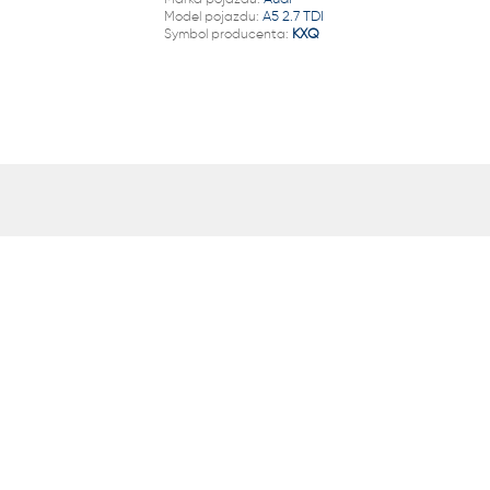
22 222
Model pojazdu:
A5 2.7 TDI
Symbol producenta:
KXQ