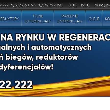
2 222
533 668 194
574 392 140
8:00 - 16:00
biuro@sk
TYLNE
PRZEDNIE
REDUKTORY
OLEJE
KO
DYFERENCJAŁY
DYFERENCJAŁY
1 NA RYNKU W REGENERAC
alnych i automatycznych
ń biegów, reduktorów
dyferencjałów!
22 222
1 NA RYNKU W REGENERAC