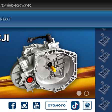
rzyniebiegow.net
NTAKT
JI
JI