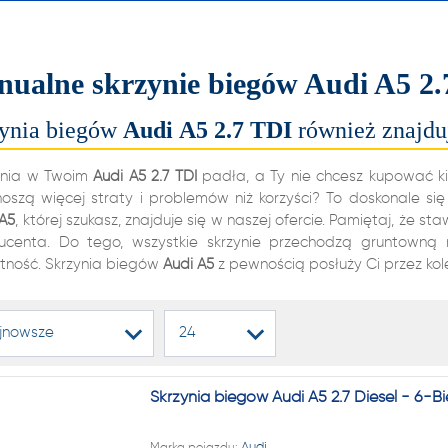
alnych i automatycznych
ń biegów, reduktorów
ualne skrzynie biegów Audi A5 2.
dyferencjałów!
ynia biegów
Audi
A5
2.7 TDI
również znajduj
22 222
ynia w Twoim
Audi
A5
2.7 TDI
padła, a Ty nie chcesz kupować kie
noszą więcej straty i problemów niż korzyści? To doskonale si
A5
, której szukasz, znajduje się w naszej ofercie. Pamiętaj, że 
ucenta. Do tego, wszystkie skrzynie przechodzą gruntowną 
1 NA RYNKU W REGENERAC
tność. Skrzynia biegów
Audi
A5
z pewnością posłuży Ci przez kole
alnych i automatycznych
jnowsze
24
ń biegów, reduktorów
dyferencjałów!
Skrzynia biegów Audi A5 2.7 Diesel - 6-
Marka pojazdu:
Audi