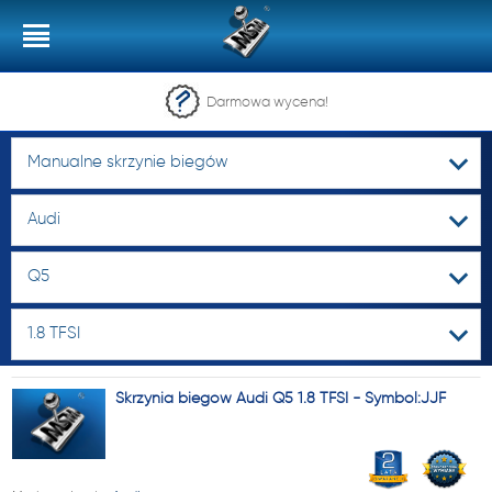
Darmowa wycena!
Manualne skrzynie biegów
Audi
Q5
1.8 TFSI
Skrzynia biegów Audi Q5 1.8 TFSI - Symbol:JJF