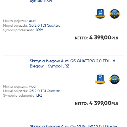
Symbol:KXM
Marka pojazdu:
Audi
Model pojazdu:
Q5 2.0 TDI Quattro
Symbol producenta:
KXM
4 399,00
NETTO:
PLN
Skrzynia biegów Audi Q5 QUATTRO 2.0 TDi - 6-
Biegów - Symbol:LRZ
Marka pojazdu:
Audi
Model pojazdu:
Q5 2.0 TDI Quattro
Symbol producenta:
LRZ
4 399,00
NETTO:
PLN
Skrzynia biegów Audi Q5 QUATTRO 2.0 TDi - 6-