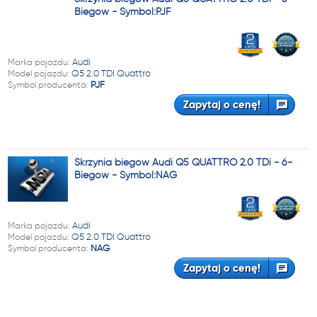
Biegów - Symbol:PJF
Marka pojazdu:
Audi
Model pojazdu:
Q5 2.0 TDI Quattro
Symbol producenta:
PJF
Zapytaj o cenę!
Skrzynia biegów Audi Q5 QUATTRO 2.0 TDi - 6-
Biegów - Symbol:NAG
Marka pojazdu:
Audi
Model pojazdu:
Q5 2.0 TDI Quattro
Symbol producenta:
NAG
Zapytaj o cenę!