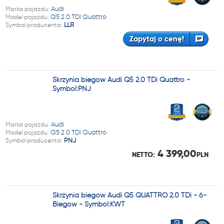
Marka pojazdu:
Audi
Model pojazdu:
Q5 2.0 TDI Quattro
Symbol producenta:
LLR
Zapytaj o cenę!
Skrzynia biegów Audi Q5 2.0 TDi Quattro -
Symbol:PNJ
Marka pojazdu:
Audi
Model pojazdu:
Q5 2.0 TDI Quattro
Symbol producenta:
PNJ
4 399,00
NETTO:
PLN
Skrzynia biegów Audi Q5 QUATTRO 2.0 TDi - 6-
Biegów - Symbol:KWT